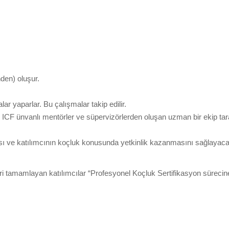
ickson Koçu Olurum?
den) oluşur.
ar yaparlar. Bu çalışmalar takip edilir.
, ICF ünvanlı mentörler ve süpervizörlerden oluşan uzman bir ekip ta
sı ve katılımcının koçluk konusunda yetkinlik kazanmasını sağlayaca
i tamamlayan katılımcılar “Profesyonel Koçluk Sertifikasyon sürecine