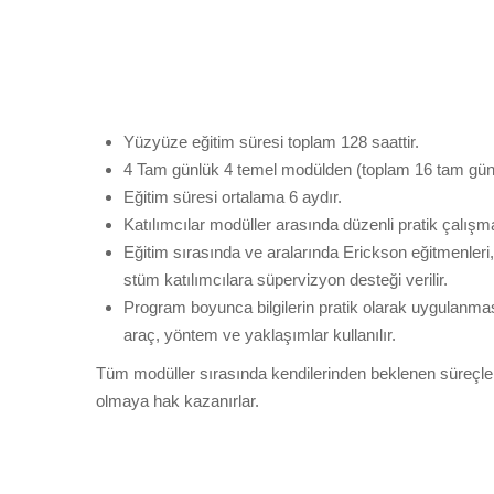
Grup Koçluğu Nedir?
Nasıl Er
Yüzyüze eğitim süresi toplam 128 saattir.
4 Tam günlük 4 temel modülden (toplam 16 tam gün
Eğitim süresi ortalama 6 aydır.
Katılımcılar modüller arasında düzenli pratik çalışmal
Eğitim sırasında ve aralarında Erickson eğitmenleri
stüm katılımcılara süpervizyon desteği verilir.
Program boyunca bilgilerin pratik olarak uygulanma
araç, yöntem ve yaklaşımlar kullanılır.
Tüm modüller sırasında kendilerinden beklenen süreçler
olmaya hak kazanırlar.