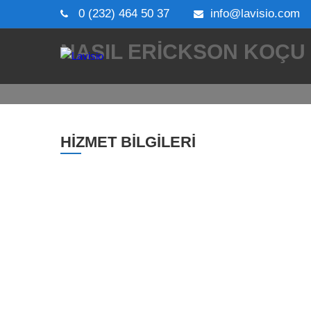
0 (232) 464 50 37
info@lavisio.com
Lavisio
Nasıl Erickson Koçu Olurum?
NASIL ERICKSON KOÇU
HİZMET BİLGİLERİ
Koçluk Nedir?
Toplantı 
Bireysel Koçluk Nedir?
Neden Ko
Kurumsal Koçluk Nedir?
Koçluk S
Takım Koçluğu Nedir?
Koçluğun