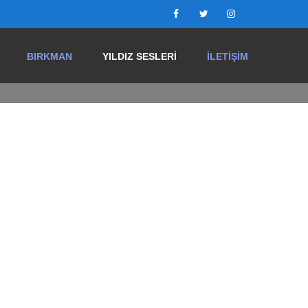
BIRKMAN
YILDIZ SESLERI
İLETIŞIM
 Nedir?
i
ler
elerdir?